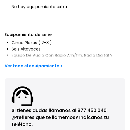
No hay equipamiento extra
Equipamiento de serie
Cinco Plazas ( 2+3 )
Seis Altavoces
Equipo De Audio Con Radio Am/fm. Radio Digital Y
Pantalla Táctil
Ver todo el equipamiento >
Control Remoto De Audio En El Volante
Toma/s De 12v En Los Asientos Delanteros
Cuatro Frenos De Disco Siendo Dos Ventilados
Abs
Control De Crucero
Espejo De Cortesía En Conductor En Acompañante
Sistema De Distancia De Aparcamiento Traseros Con
Si tienes dudas llámanos al
877 450 040
.
Sensor Y Cámara
¿Prefieres que te llamemos? Indícanos tu
Combustible: Sin Plomo 95 Octanos Y Combustible
Primario: Gasolina
teléfono.