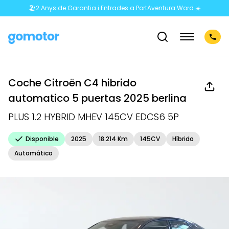
🏖️2 Anys de Garantia i Entrades a PortAventura Word ☀️
Coche
Citroën
C4
hibrido
automatico
5
puertas
2025
berlina
PLUS 1.2 HYBRID MHEV 145CV EDCS6 5P
Disponible
2025
18.214
Km
145
CV
Híbrido
Automático