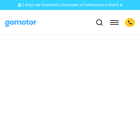
🏖️2 Anys de Garantia i Entrades a PortAventura Word ☀️
¡Nada que mostrar!
0 coches de segunda mano y ocasión
No disponemos de este vehículo ahora mismo. Mantente
atento, cada semana actualizamos nuestro stock.
Prueba a buscar otro vehículo:
Gomotor en los medios
No te pierdas lo que los medios comentan sobre nosotros.