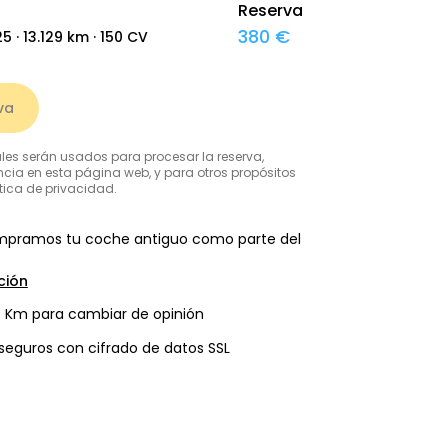
Reserva
380 €
25
·
13.129
km ·
150
CV
va
les serán usados para procesar la reserva,
ncia en esta página web, y para otros propósitos
ítica de privacidad.
ompramos tu coche antiguo como parte del
ción
00 Km para cambiar de opinión
guros con cifrado de datos SSL