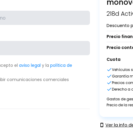
monov
218d Acti
Descuento p
Precio fina
Precio con
Cuota
acepto el
aviso legal
y la
política de
Vehículos 
Garantía m
ibir comunicaciones comerciales
Precios com
Derecho a d
Gastos de gest
Precio de la r
Ver la info d