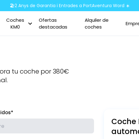
🏖️2 Anys de Garantia i Entrades a PortAventura Word ☀️
Coches
Ofertas
Alquiler de
Empr
KM0
destacadas
coches
hora tu coche por 380€
al.
lidos*
Coche
automa