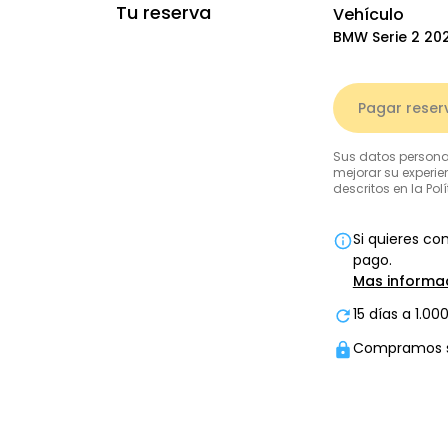
Tu reserva
Vehículo
BMW
Serie 2
20
Pagar reser
Sus datos persona
mejorar su experie
descritos en la Pol
Si quieres c
pago.
Mas informa
15 días a 1.0
Compramos se