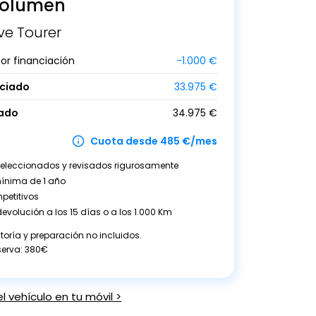
olumen
ve Tourer
or financiación
-
1.000
€
nciado
33.975
€
tado
34.975
€
Cuota desde 485 €/mes
seleccionados y revisados rigurosamente
ínima de 1 año
petitivos
evolución a los 15 días o a los 1.000 Km
oría y preparación no incluidos.
eserva: 380€
el vehículo en tu móvil >